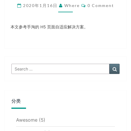
Comments
2020年1月16日
Where
0 Comment
页
面
自
适
本文参考手淘的 H5 页面自适应解决方案。
应
解
决
方
案
Search
Search
for:
分类
Awesome
(5)