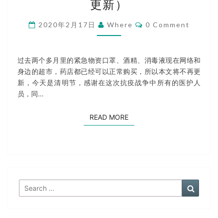
更新）
购
买
Comments
2020年2月17日
Where
0 Comment
指
南
（2020/03/24
过去两个多月里的紧急物资口罩、酒精、消毒液现在网络和
更
身边的超市，药店都已经可以正常购买，所以本文将不再更
新）
新，今天是清明节，感谢在这次抗疫战争中所有的医护人
员，同…
READ MORE
READ MORE
Search
Search
for: