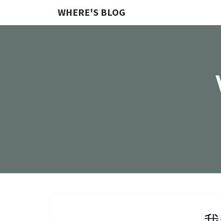
WHERE'S BLOG
我