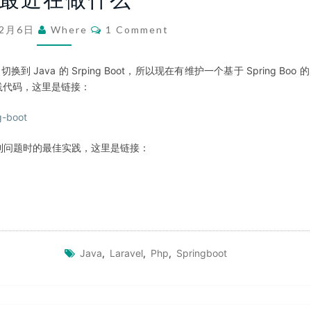
近
在
Comments
12月6日
Where
1 Comment
做
什
换到 Java 的 Srping Boot，所以现在有维护一个基于 Spring Boo 的
么
践代码，这里是链接：
g-boot
发中遇到问题时的最佳实践，这里是链接：
Java
,
Laravel
,
Php
,
Springboot