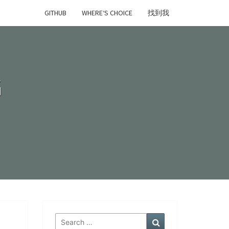
GITHUB
WHERE‘S CHOICE
找到我
G
Search
Search